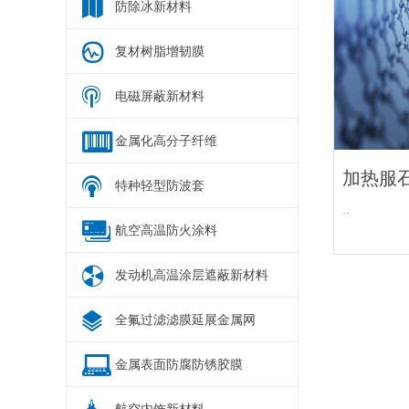
防除冰新材料
复材树脂增韧膜
电磁屏蔽新材料
金属化高分子纤维
加热服
特种轻型防波套
..
航空高温防火涂料
发动机高温涂层遮蔽新材料
全氟过滤滤膜延展金属网
金属表面防腐防锈胶膜