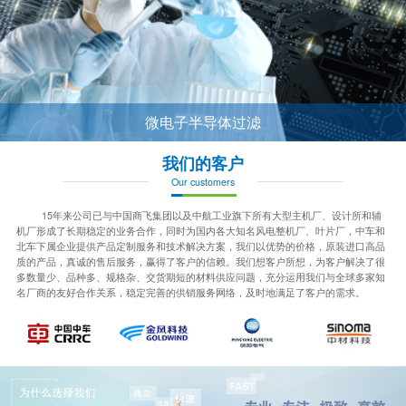
微电子半导体过滤
我们的客户
Our customers
15年来公司已与中国商飞集团以及中航工业旗下所有大型主机厂、设计所和辅
机厂形成了长期稳定的业务合作，同时为国内各大知名风电整机厂、叶片厂，中车和
北车下属企业提供产品定制服务和技术解决方案，我们以优势的价格，原装进口高品
质的产品，真诚的售后服务，赢得了客户的信赖。我们想客户所想，为客户解决了很
多数量少、品种多、规格杂、交货期短的材料供应问题，充分运用我们与全球多家知
名厂商的友好合作关系，稳定完善的供销服务网络，及时地满足了客户的需求。