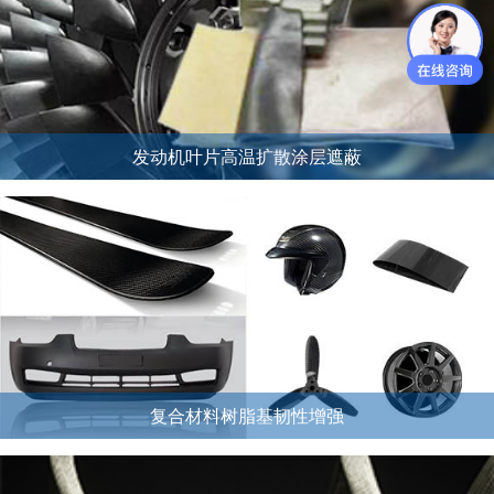
发动机叶片高温扩散涂层遮蔽
复合材料树脂基韧性增强