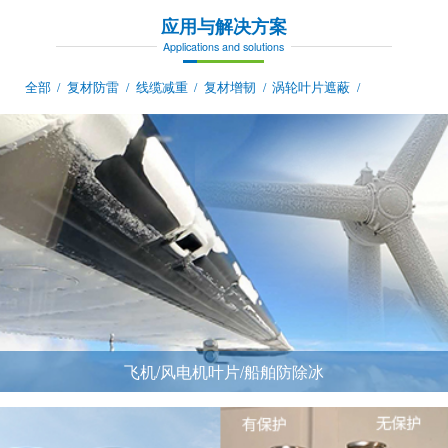
应用与解决方案
Applications and solutions
全部
复材防雷
线缆减重
复材增韧
涡轮叶片遮蔽
/
/
/
/
/
飞机/风电机叶片/船舶防除冰