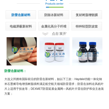
Products center
防雷击新材料
防除冰新材料
复材树脂增韧膜
电磁屏蔽新材料
金属化高分子纤维
特种轻型防波套
点击'展开'
防雷击新材料：
半
大连义邦拥有国际前沿的防雷击新材料，如以下三款：Haydale功能一体化纳
先
米石墨烯导电增强树脂填料满足航空航天领域防雷需求；防雷击涂料在风机叶
面
片上适用于技改等；DEXMET防雷延展金属网—风机叶片雷击防护和业主改装
制
方案；
冰