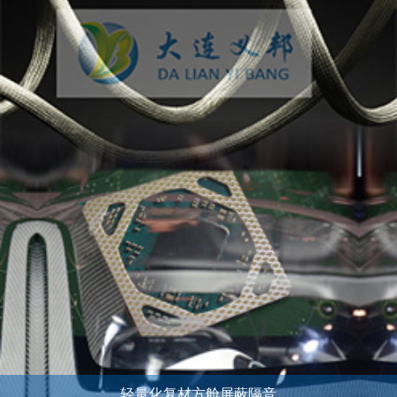
轻量化复材方舱屏蔽隔音