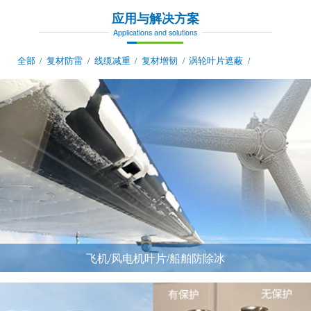
应用与解决方案
Applications and solutions
全部
复材防雷
线缆减重
复材增韧
涡轮叶片遮蔽
/
/
/
/
/
飞机/风电机叶片/船舶防除冰