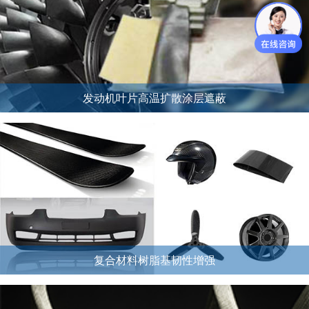
发动机叶片高温扩散涂层遮蔽
复合材料树脂基韧性增强