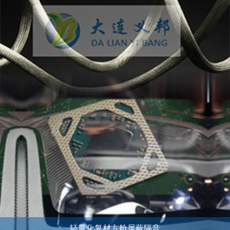
轻量化复材方舱屏蔽隔音