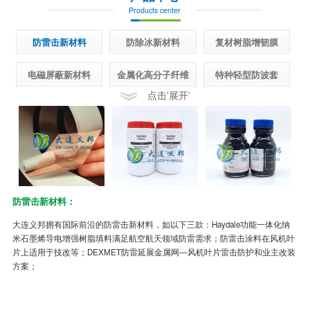
Products center
防雷击新材料
防除冰新材料
复材树脂增韧膜
电磁屏蔽新材料
金属化高分子纤维
特种轻型防波套
点击'展开'
防雷击新材料：
半
大连义邦拥有国际前沿的防雷击新材料，如以下三款：Haydale功能一体化纳
先
米石墨烯导电增强树脂填料满足航空航天领域防雷需求；防雷击涂料在风机叶
面
片上适用于技改等；DEXMET防雷延展金属网—风机叶片雷击防护和业主改装
制
方案；
冰