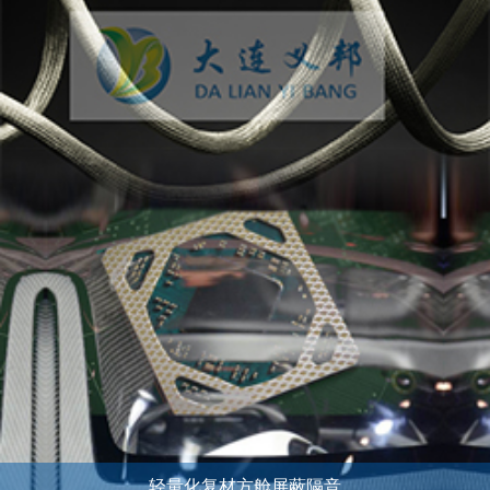
轻量化复材方舱屏蔽隔音