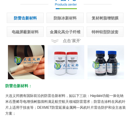
Products center
防雷击新材料
防除冰新材料
复材树脂增韧膜
电磁屏蔽新材料
金属化高分子纤维
特种轻型防波套
点击'展开'
防雷击新材料：
半
大连义邦拥有国际前沿的防雷击新材料，如以下三款：Haydale功能一体化纳
先
米石墨烯导电增强树脂填料满足航空航天领域防雷需求；防雷击涂料在风机叶
面
片上适用于技改等；DEXMET防雷延展金属网—风机叶片雷击防护和业主改装
制
方案；
冰