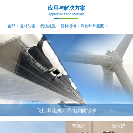
应用与解决方案
Applications and solutions
全部
复材防雷
线缆减重
复材增韧
涡轮叶片遮蔽
/
/
/
/
/
飞机/风电机叶片/船舶防除冰