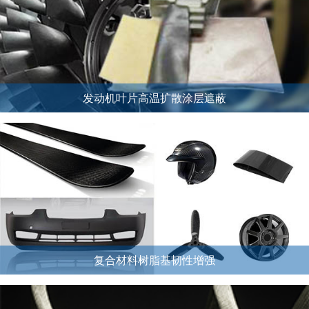
发动机叶片高温扩散涂层遮蔽
复合材料树脂基韧性增强