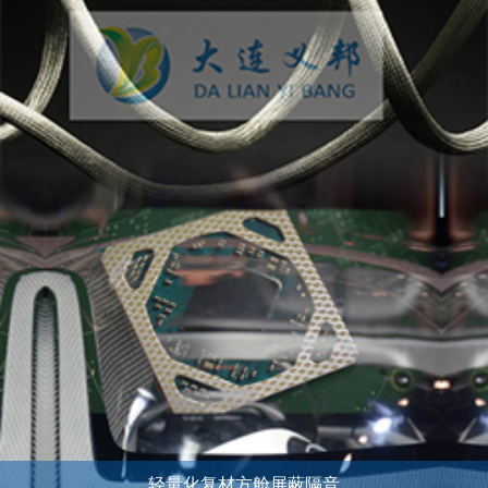
轻量化复材方舱屏蔽隔音