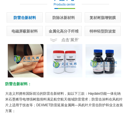
Products center
防雷击新材料
防除冰新材料
复材树脂增韧膜
电磁屏蔽新材料
金属化高分子纤维
特种轻型防波套
点击'展开'
防雷击新材料：
半
大连义邦拥有国际前沿的防雷击新材料，如以下三款：Haydale功能一体化纳
先
米石墨烯导电增强树脂填料满足航空航天领域防雷需求；防雷击涂料在风机叶
面
片上适用于技改等；DEXMET防雷延展金属网—风机叶片雷击防护和业主改装
制
方案；
冰