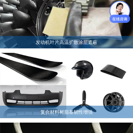
发动机叶片高温扩散涂层遮蔽
复合材料树脂基韧性增强