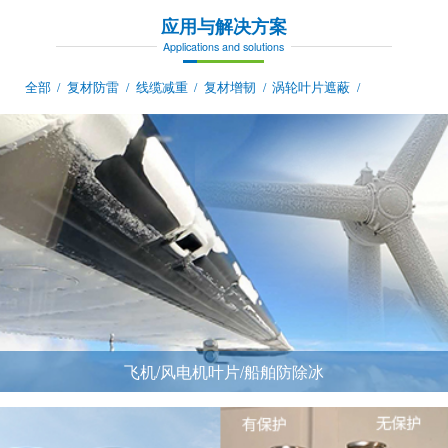
应用与解决方案
Applications and solutions
全部
复材防雷
线缆减重
复材增韧
涡轮叶片遮蔽
/
/
/
/
/
飞机/风电机叶片/船舶防除冰