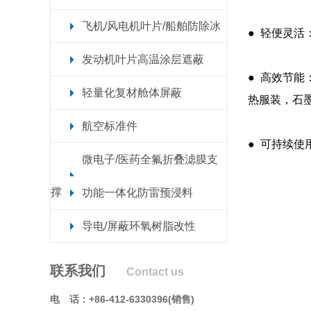
飞机/风电机叶片/船舶防除冰
● 轻便灵
发动机叶片高温涂层遮蔽
● 高效节
轻量化复材舱体屏蔽
热服装，石
航空标准件
● 可持续
微电子/医药全氟折叠滤膜支
撑
功能一体化防雷预浸料
导电/屏蔽环氧树脂改性
联系我们
Contact us
电 话：
+86-412-6330396(销售)