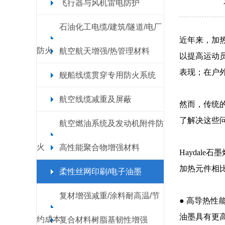
飞行器与风机雷电防护
石油化工电缆/建筑/隧道/电厂
近年来，加
防火
航空航天增强/热管理材料
以提高运动
表现；在户
舰船线缆贯穿专用防火系统
航空线缆减重及屏蔽
然而，传统
了解决这些问
航空燃油系统及发动机附件防
火
高性能聚合物增强材料
Haydal
加热元件相
柔性丝网印刷/电子油墨
复材增强减重/涂料耐高温/节
● 高导热
油墨具有更
约成本
复合材料树脂基韧性增强