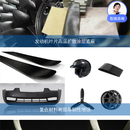
发动机叶片高温扩散涂层遮蔽
复合材料树脂基韧性增强