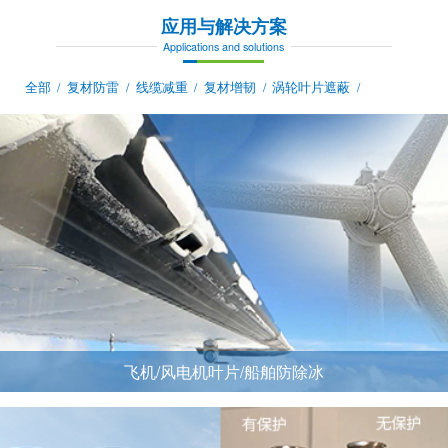
应用与解决方案
Applications and solutions
全部
复材防雷
线缆减重
复材增韧
涡轮叶片遮蔽
/
/
/
/
/
飞机/风电机叶片/船舶防除冰