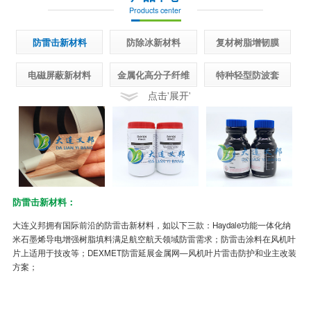
Products center
防雷击新材料
防除冰新材料
复材树脂增韧膜
电磁屏蔽新材料
金属化高分子纤维
特种轻型防波套
点击'展开'
防雷击新材料：
半
大连义邦拥有国际前沿的防雷击新材料，如以下三款：Haydale功能一体化纳
先
米石墨烯导电增强树脂填料满足航空航天领域防雷需求；防雷击涂料在风机叶
面
片上适用于技改等；DEXMET防雷延展金属网—风机叶片雷击防护和业主改装
制
方案；
冰