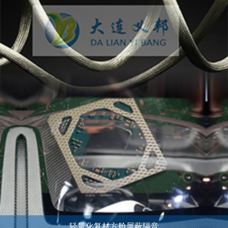
轻量化复材方舱屏蔽隔音